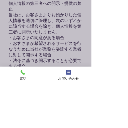
個人情報の第三者への開示・提供の禁
止
当社は、お客さまよりお預かりした個
人情報を適切に管理し、次のいずれか
に該当する場合を除き、個人情報を第
三者に開示いたしません。
・お客さまの同意がある場合
・お客さまが希望されるサービスを行
なうために当社が業務を委託する業者
に対して開示する場合
・法令に基づき開示することが必要で
ある場合
ご本人の照会
電話
お問い合わせ
お客さまがご本人の個人情報の照会・
修正・削除などをご希望される場合に
は、ご本人であることを確認の上、対
応させていただきます。
法令、規範の遵守と見直し
当社は、保有する個人情報に関して適
用される日本の法令、その他規範を遵