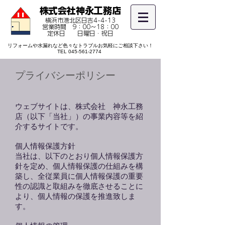
​株式会社神永工務店
横浜市港北区日吉4-4-13
営業時間 9：00～18：00
​定休日 日曜日・祝日
リフォームや水漏れなど色々なトラブルお気軽にご相談下さい！
TEL
045-561-2774
プライバシーポリシー
ウェブサイトは、株式会社 神永工務
店（以下「当社」）の事業内容等を紹
介するサイトです。
個人情報保護方針
当社は、以下のとおり個人情報保護方
針を定め、個人情報保護の仕組みを構
築し、全従業員に個人情報保護の重要
性の認識と取組みを徹底させることに
より、個人情報の保護を推進致しま
す。